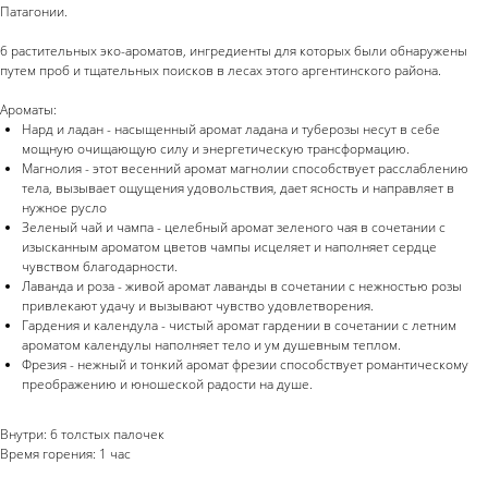
Патагонии.
6 растительных эко-ароматов, ингредиенты для которых были обнаружены
путем проб и тщательных поисков в лесах этого аргентинского района.
Ароматы:
Нард и ладан - насыщенный аромат ладана и туберозы несут в себе
мощную очищающую силу и энергетическую трансформацию.
Магнолия - этот весенний аромат магнолии способствует расслаблению
тела, вызывает ощущения удовольствия, дает ясность и направляет в
нужное русло
Зеленый чай и чампа - целебный аромат зеленого чая в сочетании с
изысканным ароматом цветов чампы исцеляет и наполняет сердце
чувством благодарности.
Лаванда и роза - живой аромат лаванды в сочетании с нежностью розы
привлекают удачу и вызывают чувство удовлетворения.
Гардения и календула - чистый аромат гардении в сочетании с летним
ароматом календулы наполняет тело и ум душевным теплом.
Фрезия - нежный и тонкий аромат фрезии способствует романтическому
преображению и юношеской радости на душе.
Внутри: 6 толстых палочек
Время горения: 1 час