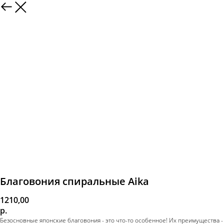
Благовония спиральные Aika
1210,00
р.
Безосновные японские благовония - это что-то особенное! Их преимущества -